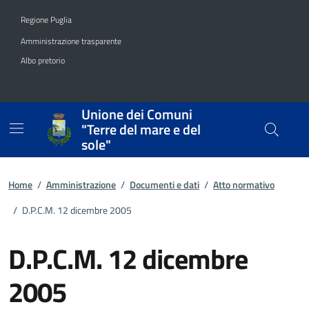
Vai ai contenuti
Vai al footer
Regione Puglia
Amministrazione trasparente
Albo pretorio
Unione dei Comuni
"Terre del mare e del
sole"
Home
/
Amministrazione
/
Documenti e dati
/
Atto normativo
/
D.P.C.M. 12 dicembre 2005
D.P.C.M. 12 dicembre
2005