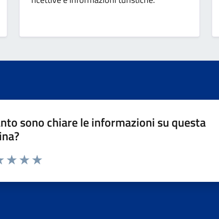
nto sono chiare le informazioni su questa
ina?
da 1 a 5 stelle la pagina
a 1 stelle su 5
luta 2 stelle su 5
Valuta 3 stelle su 5
Valuta 4 stelle su 5
Valuta 5 stelle su 5