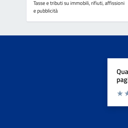
Tasse e tributi su immobili, rifiuti, affissioni
e pubblicità
Qua
pag
Valuta 
Valut
Va