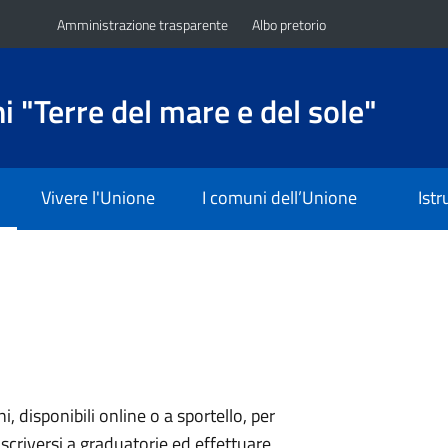
Amministrazione trasparente
Albo pretorio
 "Terre del mare e del sole"
Vivere l'Unione
I comuni dell’Unione
Ist
ni, disponibili online o a sportello, per
scriversi a graduatorie ed effettuare