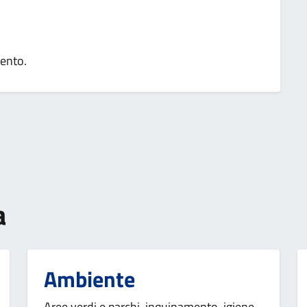
mento.
a
Ambiente
Aree verdi e parchi, inquinamento, igiene