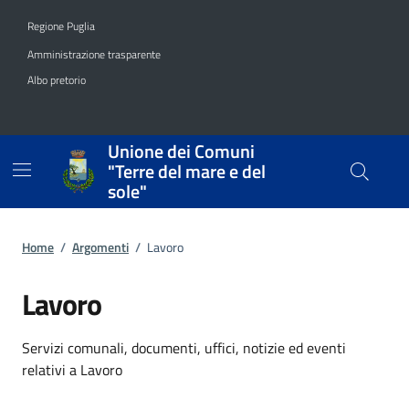
Vai ai contenuti
Vai al footer
Regione Puglia
Amministrazione trasparente
Albo pretorio
Unione dei Comuni
"Terre del mare e del
sole"
Home
/
Argomenti
/
Lavoro
Lavoro
Dettagli dell'argomento
Servizi comunali, documenti, uffici, notizie ed eventi
relativi a Lavoro