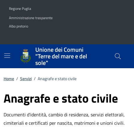
Vai ai contenuti
Vai al footer
Regione Puglia
Amministrazione trasparente
Albo pretorio
Unione dei Comuni
"Terre del mare e del
sole"
Home
/
Servizi
/
Anagrafe e stato civile
Anagrafe e stato civile
Documenti d'identità, cambio di residenza, servizi elettorali,
cimiteriali e certificati per nascita, matrimoni e unioni civili.