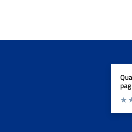
Qua
pag
Valuta 
Valut
Va