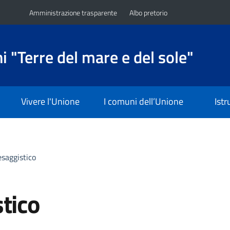
Amministrazione trasparente
Albo pretorio
 "Terre del mare e del sole"
Vivere l'Unione
I comuni dell’Unione
Ist
esaggistico
tico