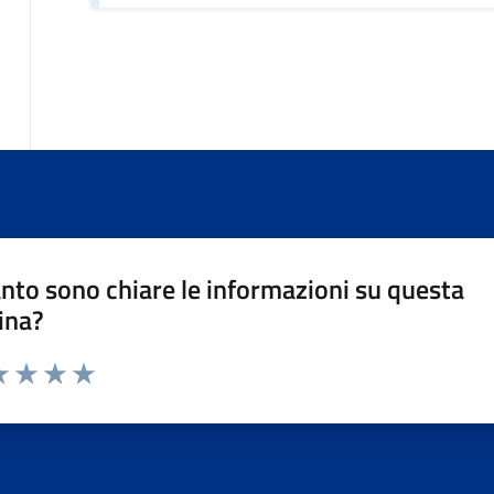
nto sono chiare le informazioni su questa
ina?
da 1 a 5 stelle la pagina
a 1 stelle su 5
luta 2 stelle su 5
Valuta 3 stelle su 5
Valuta 4 stelle su 5
Valuta 5 stelle su 5