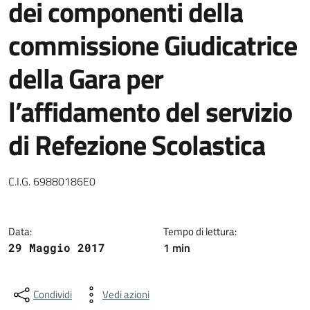
dei componenti della
commissione Giudicatrice
della Gara per
l’affidamento del servizio
di Refezione Scolastica
Dettagli della notizia
C.I.G. 69880186E0
Data:
Tempo di lettura:
1 min
29 Maggio 2017
Condividi
Vedi azioni