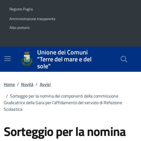
Vai ai contenuti
Vai al footer
Regione Puglia
Amministrazione trasparente
Albo pretorio
Unione dei Comuni
"Terre del mare e del
sole"
Home
/
Novità
/
Avvisi
/
Sorteggio per la nomina dei componenti della commissione
Giudicatrice della Gara per l’affidamento del servizio di Refezione
Scolastica
Sorteggio per la nomina