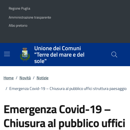
Vai ai contenuti
Vai al footer
Regione Puglia
Amministrazione trasparente
Albo pretorio
Unione dei Comuni
"Terre del mare e del
sole"
Home
/
Novità
/
Notizie
/
Emergenza Covid-19 – Chiusura al pubblico uffici struttura paesaggio
Emergenza Covid-19 –
Chiusura al pubblico uffici