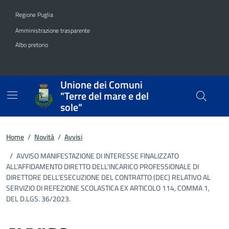
Vai ai contenuti
Vai al footer
Regione Puglia
Amministrazione trasparente
Albo pretorio
Unione dei Comuni
"Terre del mare e del
sole"
Home
/
Novità
/
Avvisi
/
AVVISO MANIFESTAZIONE DI INTERESSE FINALIZZATO
ALL’AFFIDAMENTO DIRETTO DELL’INCARICO PROFESSIONALE DI
DIRETTORE DELL’ESECUZIONE DEL CONTRATTO (DEC) RELATIVO AL
SERVIZIO DI REFEZIONE SCOLASTICA EX ARTICOLO 114, COMMA 1,
DEL D.LGS. 36/2023.