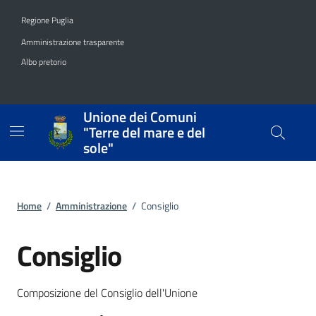
Vai ai contenuti
Vai al footer
Regione Puglia
Amministrazione trasparente
Albo pretorio
Unione dei Comuni
"Terre del mare e del
sole"
Home
/
Amministrazione
/
Consiglio
Consiglio
Composizione del Consiglio dell'Unione