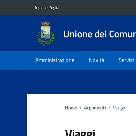
Vai ai contenuti
Vai al footer
Regione Puglia
Unione dei Comuni
Amministrazione
Novità
Servizi
Home
/
Argomenti
/
Viaggi
Viaggi