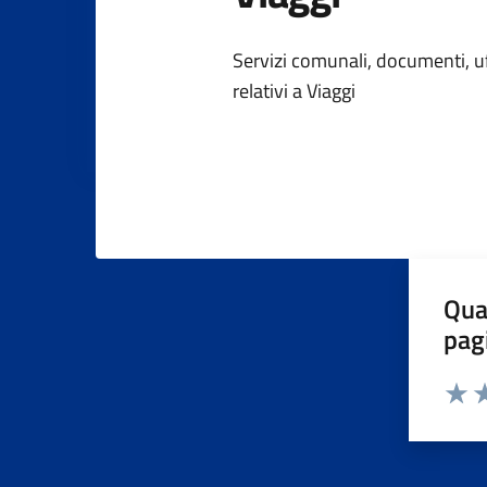
Dettagli dell
Servizi comunali, documenti, uff
relativi a Viaggi
Qua
pag
Valuta 
Valut
Va