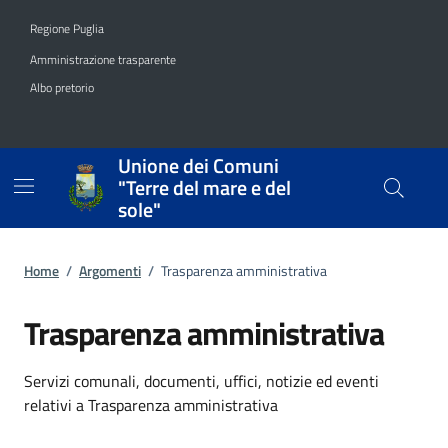
Vai ai contenuti
Vai al footer
Regione Puglia
Amministrazione trasparente
Albo pretorio
Unione dei Comuni
"Terre del mare e del
sole"
Home
/
Argomenti
/
Trasparenza amministrativa
Trasparenza amministrativa
Dettagli dell'argomento
Servizi comunali, documenti, uffici, notizie ed eventi
relativi a Trasparenza amministrativa