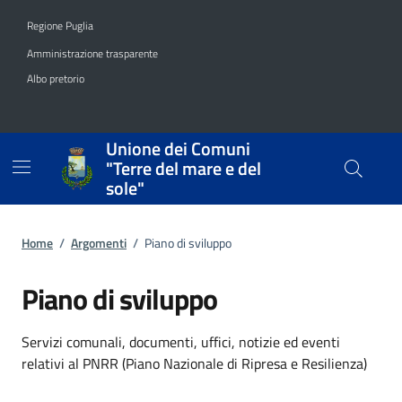
Vai ai contenuti
Vai al footer
Regione Puglia
Amministrazione trasparente
Albo pretorio
Unione dei Comuni
"Terre del mare e del
sole"
Home
/
Argomenti
/
Piano di sviluppo
Piano di sviluppo
Dettagli dell'argomento
Servizi comunali, documenti, uffici, notizie ed eventi
relativi al PNRR (Piano Nazionale di Ripresa e Resilienza)