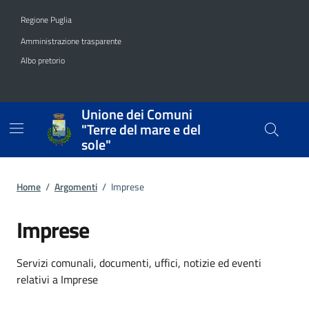
Vai ai contenuti
Vai al footer
Regione Puglia
Amministrazione trasparente
Albo pretorio
Unione dei Comuni
"Terre del mare e del
sole"
Home
/
Argomenti
/
Imprese
Imprese
Dettagli dell'argomento
Servizi comunali, documenti, uffici, notizie ed eventi
relativi a Imprese