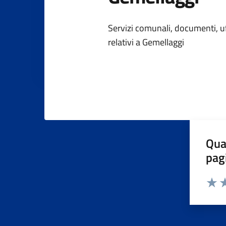
Dettagli dell
Servizi comunali, documenti, uff
relativi a Gemellaggi
Qua
pag
Valuta 
Valut
Va