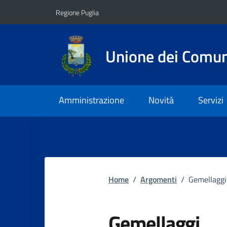
Vai ai contenuti
Vai al footer
Regione Puglia
Unione dei Comuni
Amministrazione
Novità
Servizi
Home
/
Argomenti
/
Gemellaggi
Gemellaggi