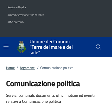
Vai ai contenuti
Vai al footer
Regione Puglia
Amministrazione trasparente
Albo pretorio
Unione dei Comuni
"Terre del mare e del
sole"
Home
/
Argomenti
/
Comunicazione politica
Comunicazione politica
Dettagli dell'argomento
Servizi comunali, documenti, uffici, notizie ed eventi
relativi a Comunicazione politica