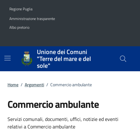
Vai ai contenuti
Vai al footer
Regione Puglia
Amministrazione trasparente
Albo pretorio
Unione dei Comuni
"Terre del mare e del
sole"
Home
/
Argomenti
/
Commercio ambulante
Commercio ambulante
Dettagli dell'argomento
Servizi comunali, documenti, uffici, notizie ed eventi
relativi a Commercio ambulante