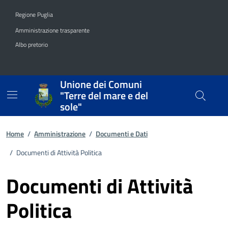
Vai ai contenuti
Vai al footer
Regione Puglia
Amministrazione trasparente
Albo pretorio
Unione dei Comuni
"Terre del mare e del
sole"
Home
/
Amministrazione
/
Documenti e Dati
/
Documenti di Attività Politica
Documenti di Attività
Politica