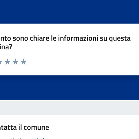
nto sono chiare le informazioni su questa
ina?
da 1 a 5 stelle la pagina
a 1 stelle su 5
luta 2 stelle su 5
Valuta 3 stelle su 5
Valuta 4 stelle su 5
Valuta 5 stelle su 5
tatta il comune