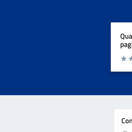
Qua
pag
Valuta 
Valut
Va
Con