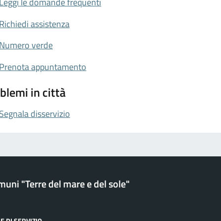
Leggi le domande frequenti
Richiedi assistenza
Numero verde
Prenota appuntamento
blemi in città
Segnala disservizio
uni "Terre del mare e del sole"
E DI SERVIZIO