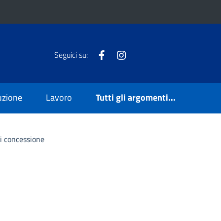
Facebook
Instagram
Seguici su:
ruzione
Lavoro
Tutti gli argomenti...
di concessione