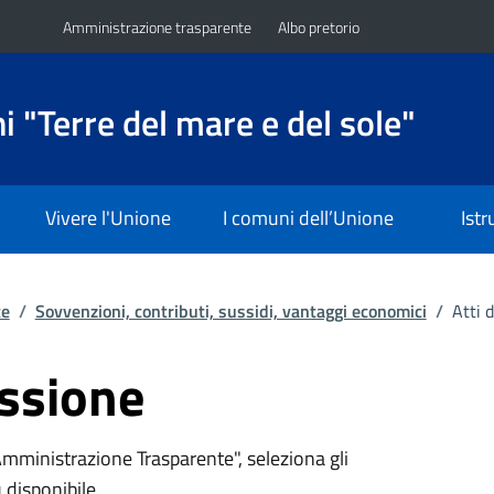
Amministrazione trasparente
Albo pretorio
 "Terre del mare e del sole"
Vivere l'Unione
I comuni dell’Unione
Ist
te
/
Sovvenzioni, contributi, sussidi, vantaggi economici
/
Atti 
essione
Amministrazione Trasparente", seleziona gli
 disponibile.