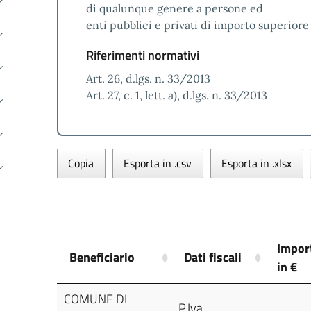
di qualunque genere a persone ed
enti pubblici e privati di importo superiore 
Riferimenti normativi
Art. 26, d.lgs. n. 33/2013
Art. 27, c. 1, lett. a), d.lgs. n. 33/2013
Copia
Esporta in .csv
Esporta in .xlsx
Impor
Beneficiario
Dati fiscali
in €
COMUNE DI
P.Iva.