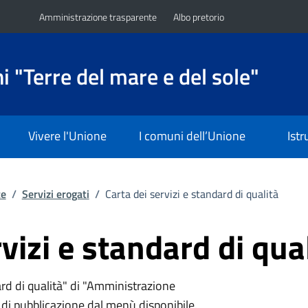
Amministrazione trasparente
Albo pretorio
 "Terre del mare e del sole"
Vivere l'Unione
I comuni dell’Unione
Ist
te
/
Servizi erogati
/
Carta dei servizi e standard di qualità
vizi e standard di qua
ard di qualità" di "Amministrazione
i di pubblicazione dal menù disponibile.