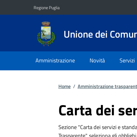
Vai ai contenuti
Vai al footer
Regione Puglia
Unione dei Comuni
Amministrazione
Novità
Servizi
Home
/
Amministrazione trasparen
Carta dei ser
Sezione "Carta dei servizi e stand
Trasparente", seleziona gli obbligh