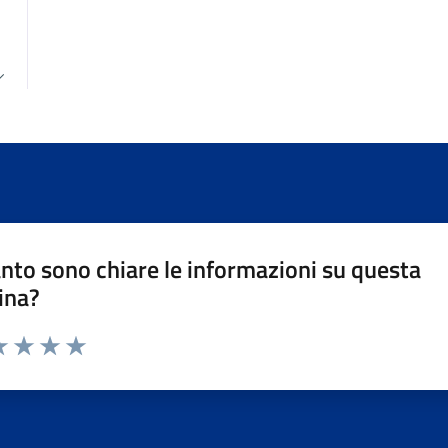
nto sono chiare le informazioni su questa
ina?
da 1 a 5 stelle la pagina
a 1 stelle su 5
luta 2 stelle su 5
Valuta 3 stelle su 5
Valuta 4 stelle su 5
Valuta 5 stelle su 5