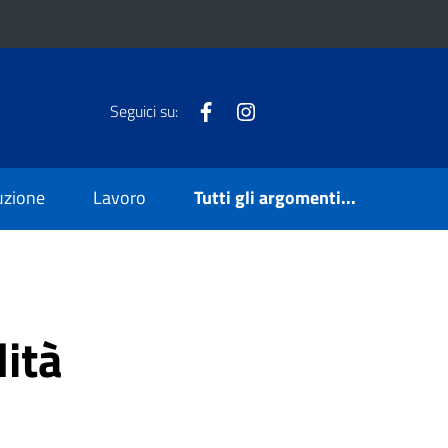
Facebook
Instagram
Seguici su:
ruzione
Lavoro
Tutti gli argomenti...
lità