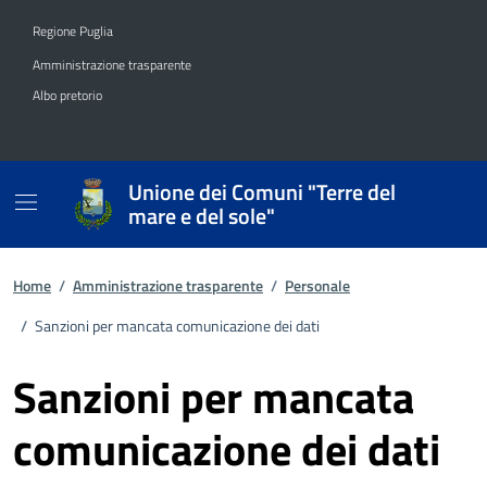
Vai ai contenuti
Vai al footer
Regione Puglia
Amministrazione trasparente
Albo pretorio
Unione dei Comuni "Terre del
mare e del sole"
Home
/
Amministrazione trasparente
/
Personale
/
Sanzioni per mancata comunicazione dei dati
Sanzioni per mancata
comunicazione dei dati