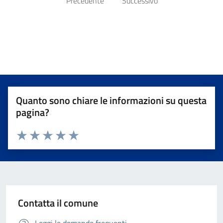
Precedente
Successivo
Quanto sono chiare le informazioni su questa
pagina?
Valuta da 1 a 5 stelle la pagina
Valuta 1 stelle su 5
Valuta 2 stelle su 5
Valuta 3 stelle su 5
Valuta 4 stelle su 5
Valuta 5 stelle su 5
Contatta il comune
Leggi le domande frequenti