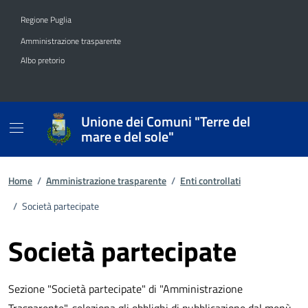
Vai ai contenuti
Vai al footer
Regione Puglia
Amministrazione trasparente
Albo pretorio
Unione dei Comuni "Terre del
mare e del sole"
Home
/
Amministrazione trasparente
/
Enti controllati
/
Società partecipate
Società partecipate
Sezione "Società partecipate" di "Amministrazione