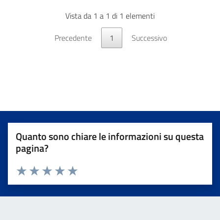
Vista da 1 a 1 di 1 elementi
Precedente
1
Successivo
Quanto sono chiare le informazioni su questa
pagina?
Valuta da 1 a 5 stelle la pagina
Valuta 1 stelle su 5
Valuta 2 stelle su 5
Valuta 3 stelle su 5
Valuta 4 stelle su 5
Valuta 5 stelle su 5