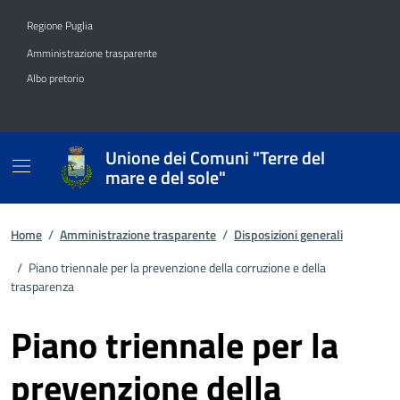
Vai ai contenuti
Vai al footer
Regione Puglia
Amministrazione trasparente
Albo pretorio
Unione dei Comuni "Terre del
mare e del sole"
Home
/
Amministrazione trasparente
/
Disposizioni generali
/
Piano triennale per la prevenzione della corruzione e della
trasparenza
Piano triennale per la
prevenzione della