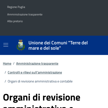
Vai ai contenuti
Vai al footer
Regione Puglia
Amministrazione trasparente
Albo pretorio
Unione dei Comuni "Terre del
mare e del sole"
Home
/
Amministrazione trasparente
/
Controlli e rilievi sull’amministrazione
/
Organi di revisione amministrativa e contabile
Organi di revisione