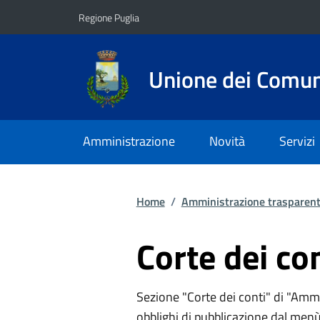
Vai ai contenuti
Vai al footer
Regione Puglia
Unione dei Comuni
Amministrazione
Novità
Servizi
Home
/
Amministrazione trasparen
Corte dei co
Sezione "Corte dei conti" di "Ammi
obblighi di pubblicazione dal menù