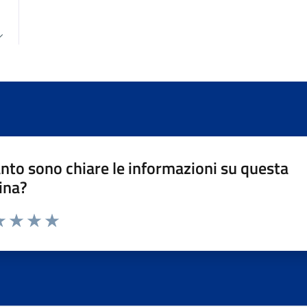
nto sono chiare le informazioni su questa
ina?
da 1 a 5 stelle la pagina
a 1 stelle su 5
luta 2 stelle su 5
Valuta 3 stelle su 5
Valuta 4 stelle su 5
Valuta 5 stelle su 5