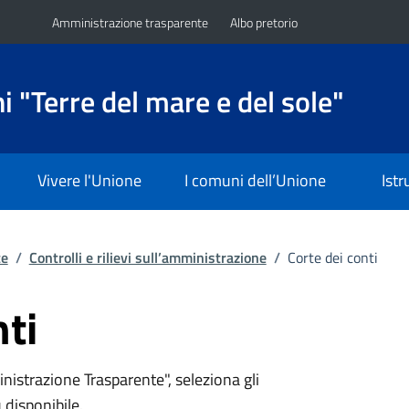
Amministrazione trasparente
Albo pretorio
 "Terre del mare e del sole"
Vivere l'Unione
I comuni dell’Unione
Ist
te
/
Controlli e rilievi sull’amministrazione
/
Corte dei conti
nti
nistrazione Trasparente", seleziona gli
 disponibile.