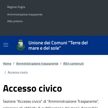
Vai ai contenuti
Vai al footer
Regione Puglia
Amministrazione trasparente
Albo pretorio
Unione dei Comuni "Terre del
mare e del sole"
Home
/
Amministrazione trasparente
/
Altri contenuti
/
Accesso civico
Accesso civico
Sezione "Accesso civico" di "Amministrazione Trasparente",