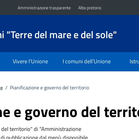
Amministrazione trasparente
Albo pretorio
 "Terre del mare e del sole"
Vivere l'Unione
I comuni dell’Unione
Ist
te
/
Pianificazione e governo del territorio
ne e governo del territ
del territorio" di "Amministrazione
i di pubblicazione dal menù disponibile.