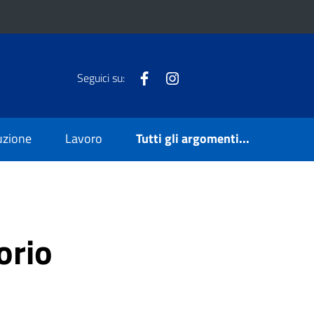
Facebook
Instagram
Seguici su:
ruzione
Lavoro
Tutti gli argomenti...
orio