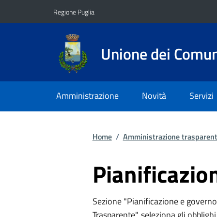
Vai ai contenuti
Vai al footer
Regione Puglia
Unione dei Comuni
Amministrazione
Novità
Servizi
Home
/
Amministrazione trasparen
Pianificazio
Sezione "Pianificazione e governo 
Trasparente", seleziona gli obbligh