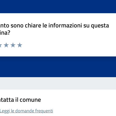
nto sono chiare le informazioni su questa
ina?
da 1 a 5 stelle la pagina
a 1 stelle su 5
luta 2 stelle su 5
Valuta 3 stelle su 5
Valuta 4 stelle su 5
Valuta 5 stelle su 5
tatta il comune
Leggi le domande frequenti