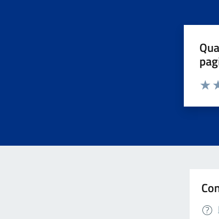
Qua
pag
Valuta 
Valut
Va
Con