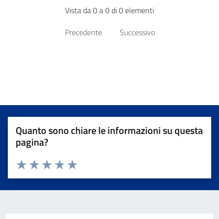
Vista da 0 a 0 di 0 elementi
Precedente
Successivo
Quanto sono chiare le informazioni su questa
pagina?
Valuta da 1 a 5 stelle la pagina
Valuta 1 stelle su 5
Valuta 2 stelle su 5
Valuta 3 stelle su 5
Valuta 4 stelle su 5
Valuta 5 stelle su 5