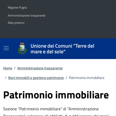
Vai ai contenuti
Vai al footer
Regione Puglia
Amministrazione trasparente
Albo pretorio
Unione dei Comuni "Terre del
mare e del sole"
Home
/
Amministrazione trasparente
/
Beni immobili e gestione patrimonio
/
Patrimonio immobiliare
Patrimonio immobiliare
Sezione "Patrimonio immobiliare" di "Amministrazione